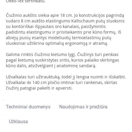
Oeko-Tex sertifikatu.
Čiužinio aukštis siekia apie 18 cm. Jo konstrukcijos pagrindą
sudaro 8 cm aukšto elastingumo Kaltschaum putų sluoksnis
su kontūriškai išpjautais oro kanalais, pasižymintis
padidintu elastingumu ir prisitaikantis prie kūno formų. Iš
abiejų pusių esantys modeliuotų termoelastinių putų
sluoksniai užtikrina optimalią ergonomiją ir atramą.
Galima rinktis čiužinio kietumo lygį. Čiužinys turi penkias
pagal kietumą suskirstytas sritis, kurios palaiko skirtingas
kūno dalis, atsižvelgiant į anatominę sandarą.
Užvalkalas turi užtrauktuką, todėl jį lengva nuimti ir išskalbti.
Užvalkalai iki 140 cm pločio imtinai turi rankenas, skirtas
čiužinį patogiai pakelti ir apversti.
Techniniai duomenys
Naudojimas ir priežiūra
Užklausa