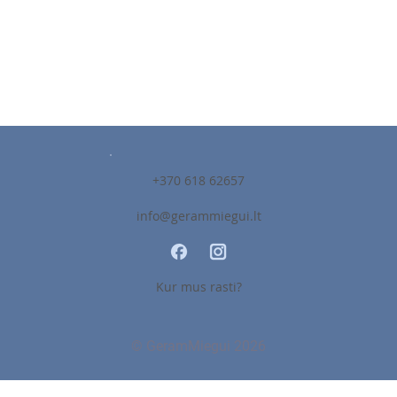
+370 618 62657
info@gerammiegui.lt
Kur mus rasti?
© GeramMiegui 2026