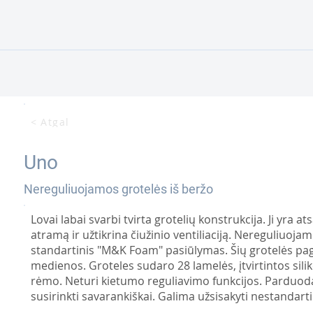
< Atgal
Uno
Nereguliuojamos grotelės iš beržo
Lovai labai svarbi tvirta grotelių konstrukcija. Ji yra 
atramą ir užtikrina čiužinio ventiliaciją. Nereguliuoja
standartinis "M&K Foam" pasiūlymas. Šių grotelės pag
medienos. Groteles sudaro 28 lamelės, įtvirtintos silik
rėmo. Neturi kietumo reguliavimo funkcijos. Parduod
susirinkti savarankiškai. Galima užsisakyti nestandarti