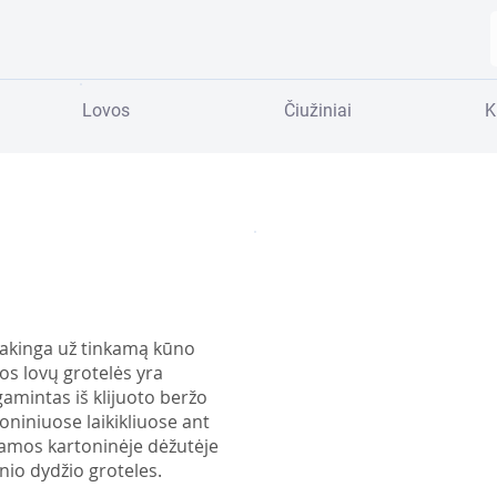
Lovos
Čiužiniai
K
atsakinga už tinkamą kūno
mos lovų grotelės yra
amintas iš klijuoto beržo
oniniuose laikikliuose ant
amos kartoninėje dėžutėje
nio dydžio groteles.