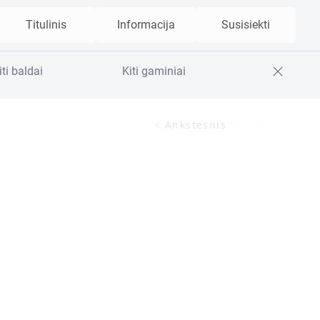
Titulinis
Informacija
Susisiekti
iti baldai
Kiti gaminiai
< Ankstesnis
Vėlesnis >