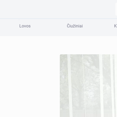
Lovos
Čiužiniai
K