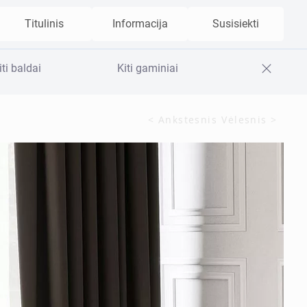
Titulinis
Informacija
Susisiekti
iti baldai
Kiti gaminiai
< Ankstesnis
Vėlesnis >