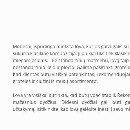
Moderni, įspūdinga minkšta lova, kurios galvūgalis su 
sukuria klasikinę kompoziciją. Ji puikiai tiks tiek klas
miegamiesiems.   Be standartinių matmenų, lovą taip p
nestandartinio ilgio ir pločio. Galima pasirinkti grotele
Kad klientas būtų visiškai patenkintas, rekomenduoja
groteles ir čiužinį iš mūsų asortimento.
Lova yra visiškai surinkta, kad būtų ypač stabili. Re
mažesnius dydžius. Didesni dydžiai gali būti ga
užsakymą. Įsitikinkite, kad lovą galėsite įnešti į savo m