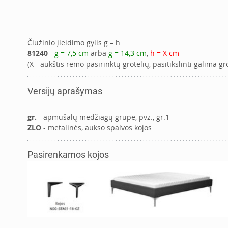
Čiužinio įleidimo gylis g – h
81240
 - 
g = 7,5 cm
 arba 
g = 14,3 cm
, 
h = X cm
(X - aukštis rėmo pasirinktų grotelių, pasitikslinti galima g
Versijų aprašymas
gr.
 - apmušalų medžiagų grupė, pvz., gr.1
ZLO
 - metalinės, aukso spalvos kojos
Pasirenkamos kojos