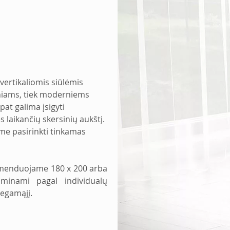
vertikaliomis siūlėmis 
ikiniams, tiek moderniems 
at galima įsigyti 
s laikančių skersinių aukštį. 
me pasirinkti tinkamas 
komenduojame 180 x 200 arba 
minami pagal individualų 
iegamąjį. 