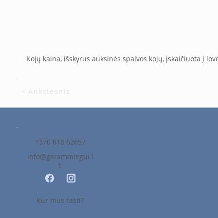
Kojų kaina, išskyrus auksinės spalvos kojų, įskaičiuota į lov
< Ankstesnis
+370 618 62657
info@gerammiegui.l
t
Kur mus rasti?