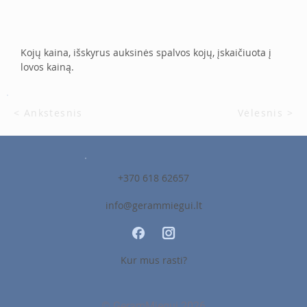
Kojų kaina, išskyrus auksinės spalvos kojų, įskaičiuota į 
lovos kainą.
< Ankstesnis
Vėlesnis >
+370 618 62657
info@gerammiegui.lt
Kur mus rasti?
© GeramMiegui 2026