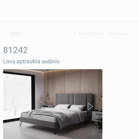
< Atgal
< Ankstesnis
Vėlesnis >
81242
Lova aptraukta audiniu