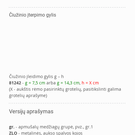
Čiužinio įterpimo gylis
Čiužinio įleidimo gylis g – h
81242
 - 
g = 7,5 cm
 arba 
g = 14,3 cm
, 
h = X cm
(X - aukštis rėmo pasirinktų grotelių, pasitikslinti galima 
grotelių aprašyme)
Versijų aprašymas
gr.
 - apmušalų medžiagų grupė, pvz., gr.1
ZLO
 - metalinės, aukso spalvos kojos