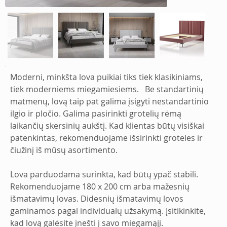
Moderni, minkšta lova puikiai tiks tiek klasikiniams, 
tiek moderniems miegamiesiems.   Be standartinių 
matmenų, lovą taip pat galima įsigyti nestandartinio 
ilgio ir pločio. Galima pasirinkti grotelių rėmą 
laikančių skersinių aukštį. Kad klientas būtų visiškai 
patenkintas, rekomenduojame išsirinkti groteles ir 
čiužinį iš mūsų asortimento.
Lova parduodama surinkta, kad būtų ypač stabili. 
Rekomenduojame 180 x 200 cm arba mažesnių 
išmatavimų lovas. Didesnių išmatavimų lovos 
gaminamos pagal individualų užsakymą. Įsitikinkite, 
kad lovą galėsite įnešti į savo miegamąjį. 