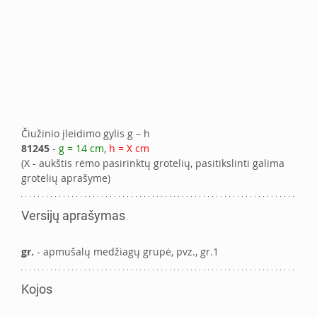
Čiužinio įleidimo gylis g – h
81245
 - 
g = 14 cm
, 
h = X cm
(X - aukštis rėmo pasirinktų grotelių, pasitikslinti galima 
grotelių aprašyme)
Versijų aprašymas
gr.
 - apmušalų medžiagų grupė, pvz., gr.1
Kojos 