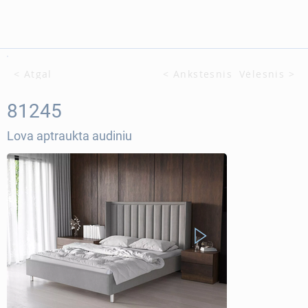
< Atgal
< Ankstesnis
Vėlesnis >
81245
Lova aptraukta audiniu