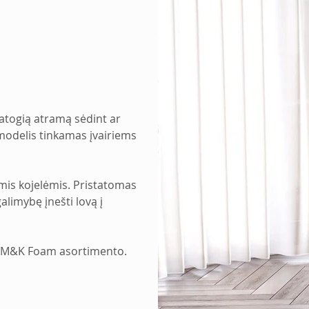
patogią atramą sėdint ar 
l modelis tinkamas įvairiems 
is kojelėmis. Pristatomas 
alimybę įnešti lovą į 
š M&K Foam asortimento.