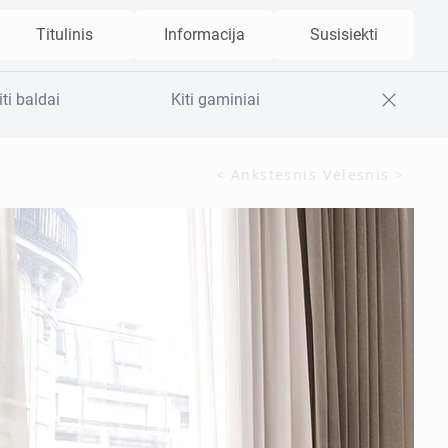
Titulinis
Informacija
Susisiekti
iti baldai
Kiti gaminiai
< Ankstesnis
Vėlesnis >