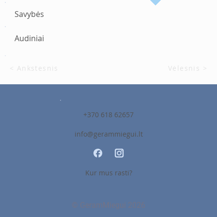
Savybės
Audiniai
< Ankstesnis
Vėlesnis >
+370 618 62657
info@gerammiegui.lt
Kur mus rasti?
© GeramMiegui 2026