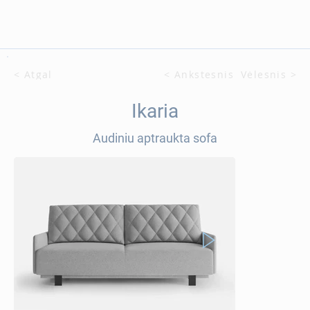
< Atgal
< Ankstesnis
Vėlesnis >
Ikaria
Audiniu aptraukta sofa