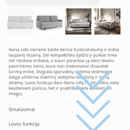
Ikaria sofa viename balde derina funkcionalumą ir erdvę
taupantį dizainą. Dėl kompaktiško dydžio ji puikiai tinka
net ribotose erdvėse, o siauri porankiai ją daro idealiu
pasirinkimu tiems, kurie nori maksimaliai išnaudoti
turimą erdvę. Dviguba spyruoklių sistema sėdimojoje
dalyje užtikrina išskirtinį sėdėjimo komfortą ir tvirtą
atramą. Lovos funkcija daro Ikaria sofą ne tik puikia vieta
kasdieniam poilsiui, bet ir praktiška vieta kasdieniam
miegui.
Išmatavimai
Lovos funkcija