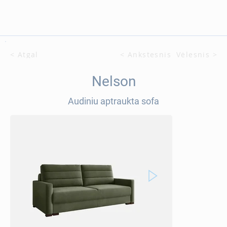
< Atgal
< Ankstesnis
Vėlesnis >
Nelson
Audiniu aptraukta sofa