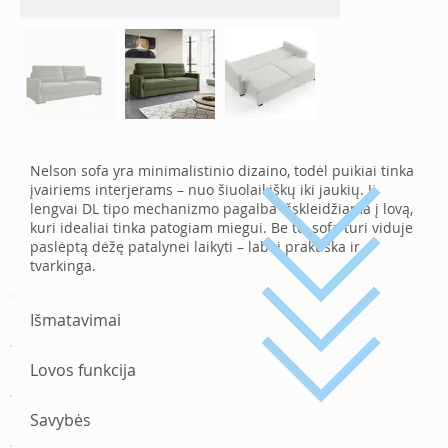
Nelson sofa yra minimalistinio dizaino, todėl puikiai tinka
įvairiems interjerams – nuo šiuolaikiškų iki jaukių. Ji
lengvai DL tipo mechanizmo pagalba išskleidžiama į lovą,
kuri idealiai tinka patogiam miegui. Be to, sofa turi viduje
paslėptą dėžę patalynei laikyti – labai praktiška ir
tvarkinga.
Išmatavimai
Lovos funkcija
Savybės