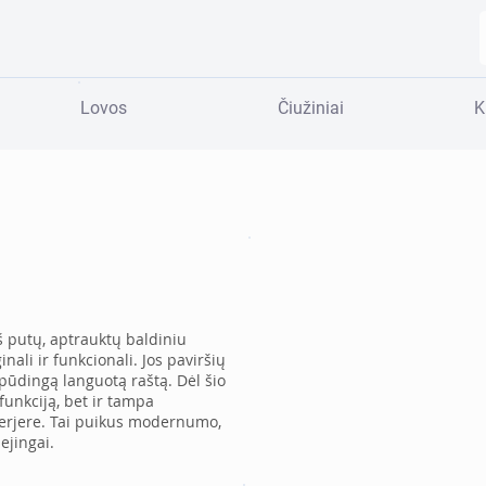
Lovos
Čiužiniai
K
š putų, aptrauktų baldiniu
inali ir funkcionali. Jos paviršių
pūdingą languotą raštą. Dėl šio
funkciją, bet ir tampa
terjere. Tai puikus modernumo,
ejingai.