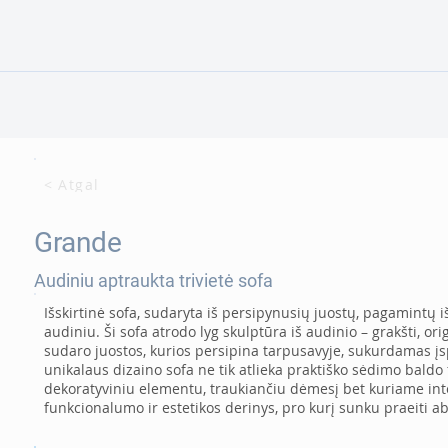
< Atgal
Grande
Audiniu aptraukta trivietė sofa
Išskirtinė sofa, sudaryta iš persipynusių juostų, pagamintų i
audiniu. Ši sofa atrodo lyg skulptūra iš audinio – grakšti, orig
sudaro juostos, kurios persipina tarpusavyje, sukurdamas įs
unikalaus dizaino sofa ne tik atlieka praktiško sėdimo baldo 
dekoratyviniu elementu, traukiančiu dėmesį bet kuriame in
funkcionalumo ir estetikos derinys, pro kurį sunku praeiti ab