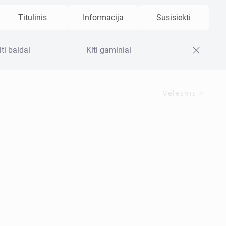
Titulinis
Informacija
Susisiekti
iti baldai
Kiti gaminiai
< Ankstesnis
Vėlesnis >