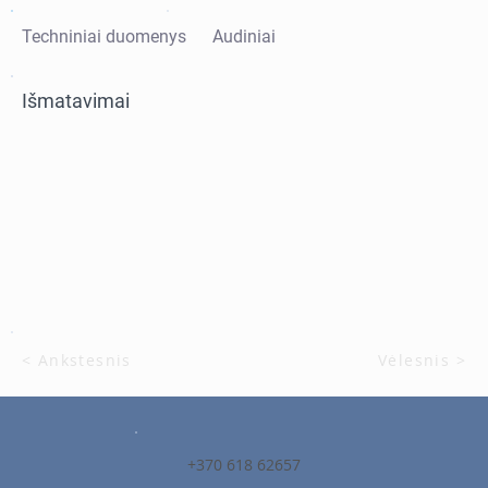
Techniniai duomenys
Audiniai
Išmatavimai
< Ankstesnis
Vėlesnis >
+370 618 62657