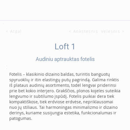
< Atgal
< Ankstesnis
Vėlesnis >
Loft 1
Audiniu aptrauktas fotelis
Fotelis – klasikinio dizaino baldas, turintis banguotų
spyruoklių ir itin elastingų putų pagrindą. Galima rinktis
iš plataus audinių asortimento, todėl lengvai priderinsi
prie bet kokio interjero. Grakščios, plonos kojelės suteikia
lengvumo ir subtilumo įspūdį. Fotelis puikiai dera tiek
kompaktiškose, tiek erdviose erdvėse, nepriklausomai
nuo jų stiliaus. Tai harmoningas minimalizmo ir dizaino
derinys, kuriame susijungia estetika, funkcionalumas ir
patogumas.