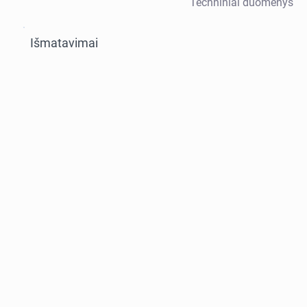
Techniniai duomenys
Išmatavimai