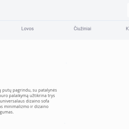
Lovos
Čiužiniai
K
gų putų pagrindu, su patalynės
uburo palaikymą užtikrina trys
 universalaus dizaino sofa
as minimalizmo ir dizaino
ogumas.