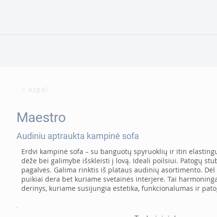
< Atgal
Maestro
Audiniu aptraukta kampinė sofa
Erdvi kampinė sofa – su banguotų spyruoklių ir itin elastin
dėže bei galimybe išskleisti į lovą. Ideali poilsiui. Patogų st
pagalvės. Galima rinktis iš plataus audinių asortimento. Dėl
puikiai dera bet kuriame svetainės interjere. Tai harmoning
derinys, kuriame susijungia estetika, funkcionalumas ir pat