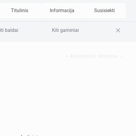
Titulinis
Informacija
Susisiekti
iti baldai
Kiti gaminiai
< Ankstesnis
Vėlesnis >